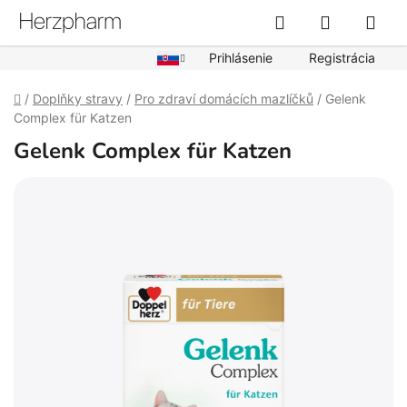
Prejsť
Hľadať
NÁKUPN
na
obsah
KOŠÍK
Prihlásenie
Registrácia
Domov
/
Doplňky stravy
/
Pro zdraví domácích mazlíčků
/
Gelenk
Complex für Katzen
Gelenk Complex für Katzen