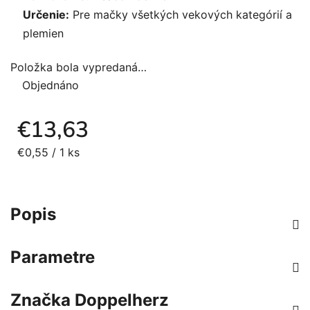
Určenie:
Pre mačky všetkých vekových kategórií a
plemien
Položka bola vypredaná…
Objednáno
€13,63
Jednotková cena:
€0,55 / 1 ks
Popis
Parametre
Značka
Doppelherz