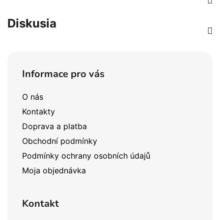
Diskusia
Z
á
Informace pro vás
p
ä
O nás
t
Kontakty
i
Doprava a platba
e
Obchodní podmínky
Podmínky ochrany osobních údajů
Moja objednávka
Kontakt