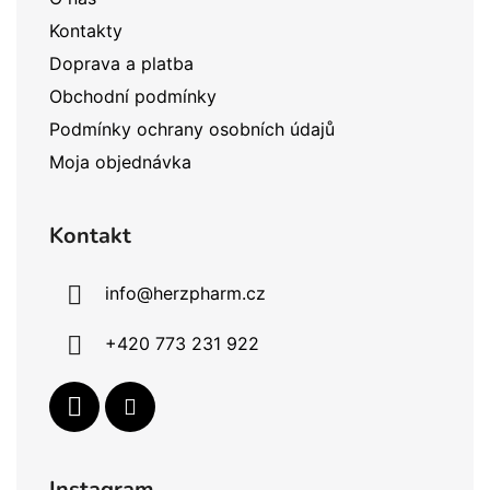
t
Kontakty
i
Doprava a platba
e
Obchodní podmínky
Podmínky ochrany osobních údajů
Moja objednávka
Kontakt
info
@
herzpharm.cz
+420 773 231 922
Instagram