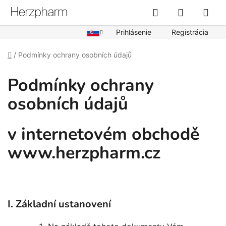
Prejsť
Hľadať
NÁKUPN
na
obsah
KOŠÍK
Prihlásenie
Registrácia
Domov
/
Podmínky ochrany osobních údajů
Podmínky ochrany
osobních údajů
v internetovém obchodě
www.herzpharm.cz
I. Základní ustanovení