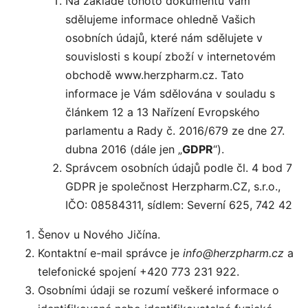
Na základě tohoto dokumentu Vám
sdělujeme informace ohledně Vašich
osobních údajů, které nám sdělujete v
souvislosti s koupí zboží v internetovém
obchodě www.herzpharm.cz. Tato
informace je Vám sdělována v souladu s
článkem 12 a 13 Nařízení Evropského
parlamentu a Rady č. 2016/679 ze dne 27.
dubna 2016 (dále jen „
GDPR
“).
Správcem osobních údajů podle čl. 4 bod 7
GDPR je společnost Herzpharm.CZ, s.r.o.,
IČO: 08584311, sídlem: Severní 625, 742 42
Šenov u Nového Jičína
.
Kontaktní e-mail správce je
info@herzpharm.cz
a
telefonické spojení +420 773 231 922.
Osobními údaji se rozumí veškeré informace o