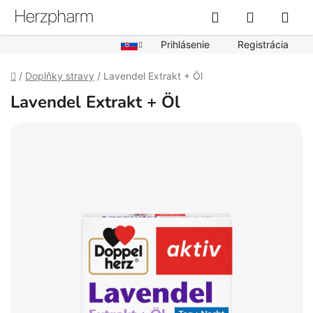
Prejsť
Hľadať
NÁKUPN
na
obsah
KOŠÍK
Prihlásenie
Registrácia
Domov
/
Doplňky stravy
/
Lavendel Extrakt + Öl
Lavendel Extrakt + Öl