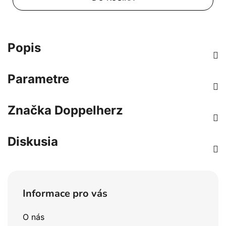
Popis
Parametre
Značka
Doppelherz
Diskusia
Z
á
Informace pro vás
p
ä
O nás