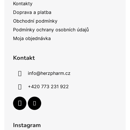
t
Kontakty
i
Doprava a platba
e
Obchodní podmínky
Podmínky ochrany osobních údajů
Moja objednávka
Kontakt
info
@
herzpharm.cz
+420 773 231 922
Instagram