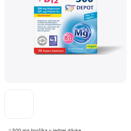
500 mg horčíka v jednej dávke