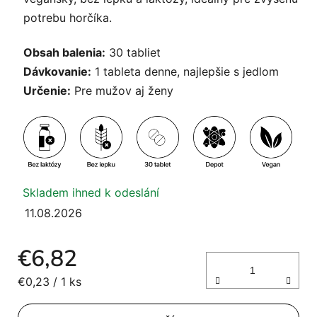
potrebu horčíka.
Obsah balenia:
30 tabliet
Dávkovanie:
1 tableta denne, najlepšie s jedlom
Určenie:
Pre mužov aj ženy
Skladem ihned k odeslání
11.08.2026
€6,82
Jednotková cena:
€0,23 / 1 ks