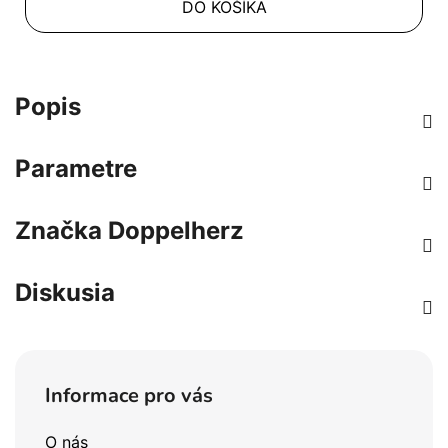
DO KOŠÍKA
Popis
Parametre
Značka
Doppelherz
Diskusia
Z
á
Informace pro vás
p
ä
O nás