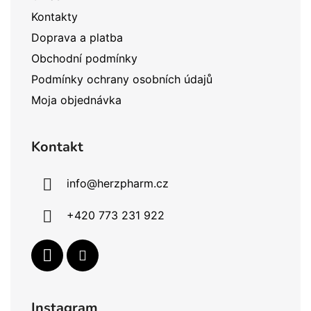
t
Kontakty
i
Doprava a platba
e
Obchodní podmínky
Podmínky ochrany osobních údajů
Moja objednávka
Kontakt
info
@
herzpharm.cz
+420 773 231 922
Instagram