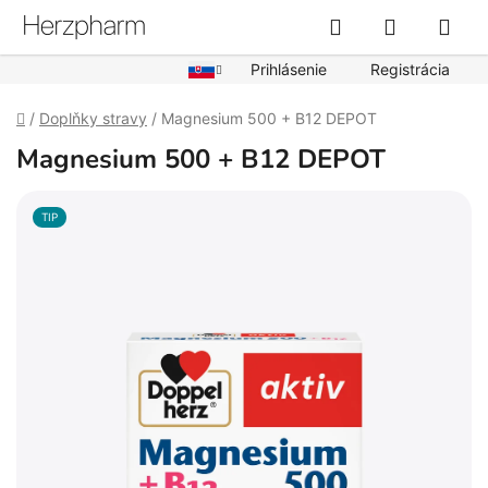
Prejsť
Hľadať
NÁKUPN
na
obsah
KOŠÍK
Prihlásenie
Registrácia
Domov
/
Doplňky stravy
/
Magnesium 500 + B12 DEPOT
Magnesium 500 + B12 DEPOT
TIP