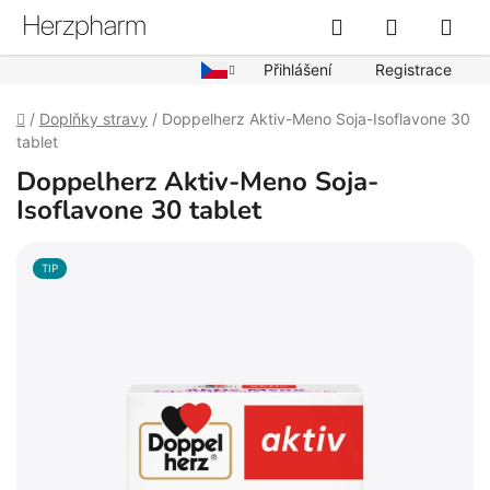
Přejít
Hledat
NÁKUPN
na
obsah
KOŠÍK
Přihlášení
Registrace
Domů
/
Doplňky stravy
/
Doppelherz Aktiv-Meno Soja-Isoflavone 30
tablet
Doppelherz Aktiv-Meno Soja-
Isoflavone 30 tablet
TIP