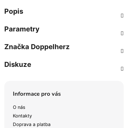
Popis
Parametry
Značka
Doppelherz
Diskuze
Z
á
Informace pro vás
p
a
O nás
t
Kontakty
í
Doprava a platba