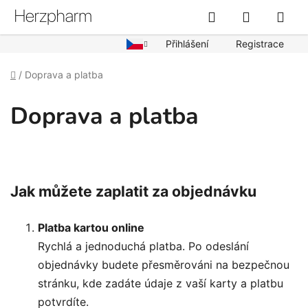
Přejít
Hledat
NÁKUPN
na
obsah
KOŠÍK
Přihlášení
Registrace
Domů
/
Doprava a platba
Doprava a platba
Jak můžete zaplatit za objednávku
Platba kartou online
Rychlá a jednoduchá platba. Po odeslání
objednávky budete přesměrováni na bezpečnou
stránku, kde zadáte údaje z vaší karty a platbu
potvrdíte.