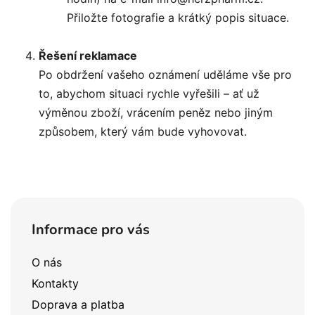
Přiložte fotografie a krátký popis situace.
Řešení reklamace
Po obdržení vašeho oznámení uděláme vše pro
to, abychom situaci rychle vyřešili – ať už
výměnou zboží, vrácením peněz nebo jiným
způsobem, který vám bude vyhovovat.
Z
á
Informace pro vás
p
a
O nás
t
Kontakty
í
Doprava a platba