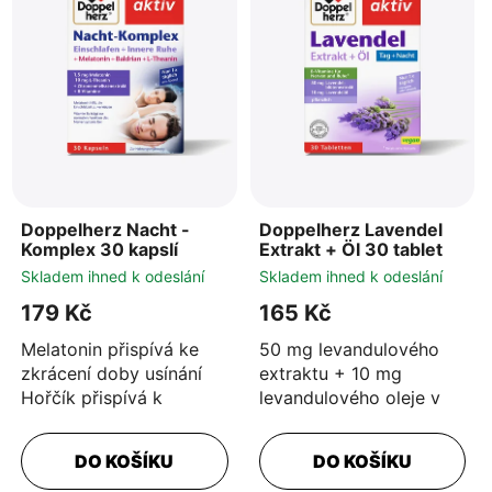
s
r
p
o
r
d
o
u
d
k
u
t
k
ů
t
Doppelherz Nacht -
Doppelherz Lavendel
ů
Komplex 30 kapslí
Extrakt + Öl 30 tablet
Skladem ihned k odeslání
Skladem ihned k odeslání
179 Kč
165 Kč
Melatonin přispívá ke
50 mg levandulového
zkrácení doby usínání
extraktu + 10 mg
Hořčík přispívá k
levandulového oleje v
normální činnosti svalů
tabletě Obsahuje
Vitaminy skupiny B
vitaminy B1, B2, B5, B6 a
DO KOŠÍKU
DO KOŠÍKU
přispívají...
B12 Vitamin...