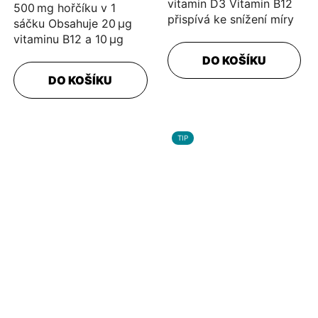
vitamin D3 Vitamin B12
500 mg hořčíku v 1
přispívá ke snížení míry
sáčku Obsahuje 20 µg
únavy a vyčerpání
vitaminu B12 a 10 µg
Vitamin B12 přispívá k...
vitaminu D3 2-fázové
DO KOŠÍKU
DEPOT mikropelety pro
DO KOŠÍKU
postupné...
TIP