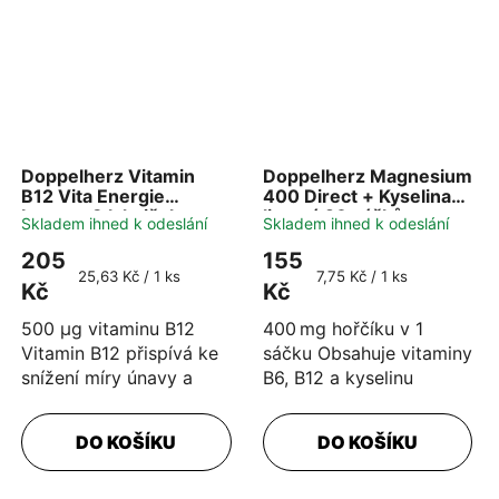
Doppelherz Vitamin
Doppelherz Magnesium
B12 Vita Energie
400 Direct + Kyselina
Intense 8 lahviček
listová 20 sáčků
Skladem ihned k odeslání
Skladem ihned k odeslání
205
155
Měrná
Měrná
25,63 Kč / 1 ks
7,75 Kč / 1 ks
Kč
Kč
cena:
cena:
500 µg vitaminu B12
400 mg hořčíku v 1
Vitamin B12 přispívá ke
sáčku Obsahuje vitaminy
snížení míry únavy a
B6, B12 a kyselinu
vyčerpání Vitamin B12,
listovou Hořčík přispívá
B1, B6 a niacin
k normální funkci svalů
DO KOŠÍKU
DO KOŠÍKU
přispívají...
a...