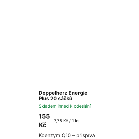
Doppelherz Energie
Plus 20 sáčků
Skladem ihned k odeslání
155
Měrná
7,75 Kč / 1 ks
Kč
cena:
Koenzym Q10 – přispívá