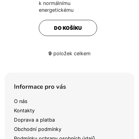
k normálnímu
energetickému
metabolismu Vitamíny
B1, B2, B6, B12 –
DO KOŠÍKU
podporují normální...
9
položek celkem
O
v
l
Z
á
á
d
Informace pro vás
a
p
c
a
O nás
í
t
p
Kontakty
í
r
Doprava a platba
v
Obchodní podmínky
k
y
Podmínky ochrany osobních údajů