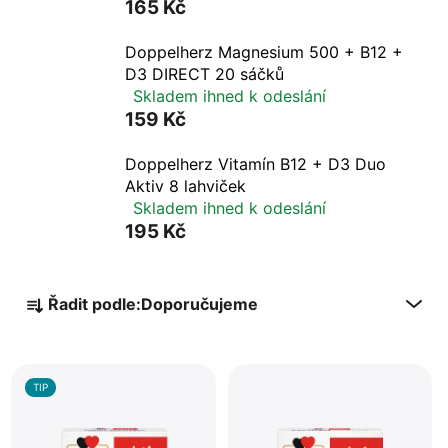
165 Kč
Doppelherz Magnesium 500 + B12 +
D3 DIRECT 20 sáčků
Skladem ihned k odeslání
159 Kč
Doppelherz Vitamín B12 + D3 Duo
Aktiv 8 lahviček
Skladem ihned k odeslání
195 Kč
Ř
Řadit podle:
Doporučujeme
a
z
V
e
ý
n
TIP
p
í
i
p