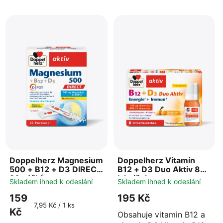
Doppelherz Magnesium
Doppelherz Vitamín
500 + B12 + D3 DIRECT
B12 + D3 Duo Aktiv 8
20 sáčků
lahviček
Skladem ihned k odeslání
Skladem ihned k odeslání
159
195 Kč
Měrná
7,95 Kč / 1 ks
Kč
cena:
Obsahuje vitamin B12 a