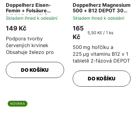
Doppelherz Eisen-
Doppelherz Magnesium
Femin + Folsäure
500 + B12 DEPOT 30
DIRECT 20 sáčků
tablet
Skladem ihned k odeslání
Skladem ihned k odeslání
149 Kč
165
Měrná
5,50 Kč / 1 ks
Kč
Podpora tvorby
cena:
červených krvinek
500 mg hořčíku a
Obsahuje železo pro
225 µg vitaminu B12 v 1
snížení únavy a
tabletě 2-fázová DEPOT
vyčerpání S přídavkem
tableta pro okamžité a
DO KOŠÍKU
vitamínu C pro lepší...
dlouhodobé uvolňování
DO KOŠÍKU
živin...
NOVINKA