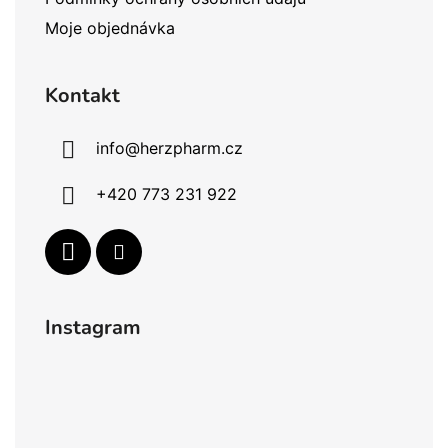
v
Moje objednávka
ý
p
i
Kontakt
s
u
info
@
herzpharm.cz
+420 773 231 922
Instagram