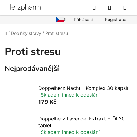
Přejít
Hledat
NÁKUPN
na
obsah
KOŠÍK
Přihlášení
Registrace
Domů
/
Doplňky stravy
/
Proti stresu
Proti stresu
Nejprodávanější
Doppelherz Nacht - Komplex 30 kapslí
Skladem ihned k odeslání
179 Kč
Doppelherz Lavendel Extrakt + Öl 30
tablet
Skladem ihned k odeslání