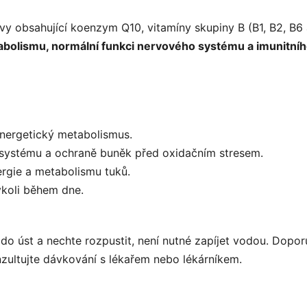
vy obsahující koenzym Q10, vitamíny skupiny B (B1, B2, B6 a
abolismu, normální funkci nervového systému a imunitní
nergetický metabolismus.
o systému a ochraně buněk před oxidačním stresem.
nergie a metabolismu tuků.
ykoli během dne.
do úst a nechte rozpustit, není nutné zapíjet vodou. Dopo
zultujte dávkování s lékařem nebo lékárníkem.