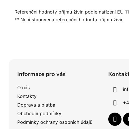
Referenční hodnoty příjmu živin podle nařízení EU 1
** Není stanovena referenční hodnota příjmu živin
Z
á
Informace pro vás
Kontak
p
a
O nás
in
t
Kontakty
í
+4
Doprava a platba
Obchodní podmínky
Podmínky ochrany osobních údajů