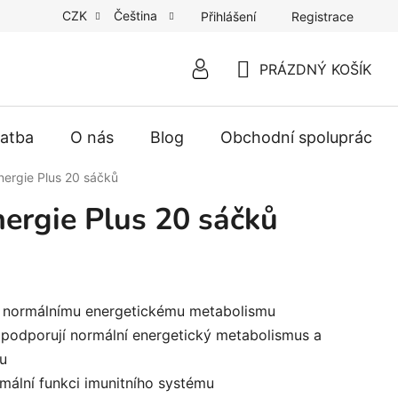
CZK
Čeština
Přihlášení
Registrace
PRÁZDNÝ KOŠÍK
NÁKUPNÍ
KOŠÍK
latba
O nás
Blog
Obchodní spolupráce
ergie Plus 20 sáčků
ergie Plus 20 sáčků
k normálnímu energetickému metabolismu
– podporují normální energetický metabolismus a
u
rmální funkci imunitního systému