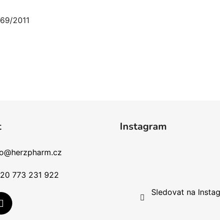
169/2011
t
Instagram
fo
@
herzpharm.cz
20 773 231 922
Sledovat na Insta