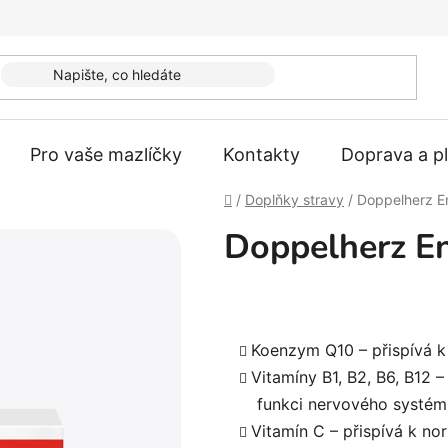
Pro vaše mazlíčky
Kontakty
Doprava a p
Domů
/
Doplňky stravy
/
Doppelherz En
Doppelherz En
Koenzym Q10 – přispívá 
Vitamíny B1, B2, B6, B12 
funkci nervového systém
Vitamín C – přispívá k no