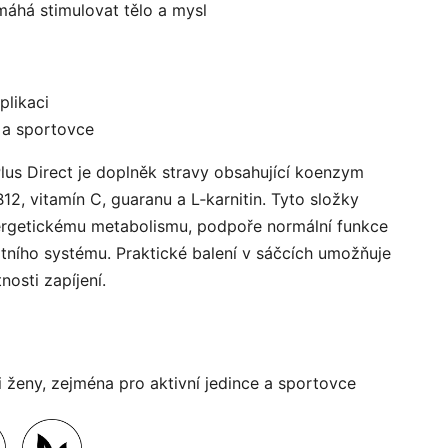
máhá stimulovat tělo a mysl
plikaci
e a sportovce
lus Direct je doplněk stravy obsahující koenzym
B12, vitamín C, guaranu a L‑karnitin. Tyto složky
nergetickému metabolismu, podpoře normální funkce
tního systému. Praktické balení v sáčcích umožňuje
osti zapíjení.
 ženy, zejména pro aktivní jedince a sportovce