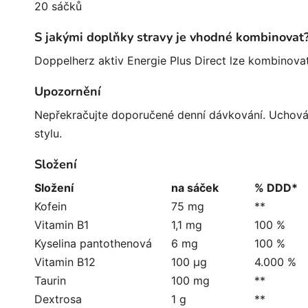
20 sáčků
S jakými doplňky stravy je vhodné kombinovat
Doppelherz aktiv Energie Plus Direct lze kombinova
Upozornění
Nepřekračujte doporučené denní dávkování. Uchováv
stylu.
Složení
Složení
na sáček
% DDD*
Kofein
75 mg
**
Vitamin B1
1,1 mg
100 %
Kyselina pantothenová
6 mg
100 %
Vitamin B12
100 µg
4.000 %
Taurin
100 mg
**
Dextrosa
1 g
**