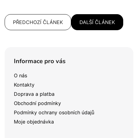
PŘEDCHOZÍ ČLÁNEK
DALŠÍ ČLÁNEK
Z
á
Informace pro vás
p
a
O nás
t
Kontakty
í
Doprava a platba
Obchodní podmínky
Podmínky ochrany osobních údajů
Moje objednávka