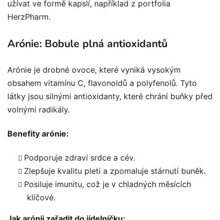
užívat ve formě kapslí, například z portfolia
HerzPharm.
Arónie: Bobule plná antioxidantů
Arónie je drobné ovoce, které vyniká vysokým
obsahem vitamínu C, flavonoidů a polyfenolů. Tyto
látky jsou silnými antioxidanty, které chrání buňky před
volnými radikály.
Benefity arónie:
Podporuje zdraví srdce a cév.
Zlepšuje kvalitu pleti a zpomaluje stárnutí buněk.
Posiluje imunitu, což je v chladných měsících
klíčové.
Jak arónii zařadit do jídelníčku: