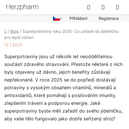
Přejít
Hledat
NÁKUPN
na
obsah
KOŠÍK
Přihlášení
Registrace
Domů
/
Blog
/
Superpotraviny roku 2025: Co zařadit do jídelníčku
pro lepší zdraví
12.1.2025
Superpotraviny jsou už několik let neoddělitelnou
součástí zdravého stravování. Přestože některé z nich
byly objeveny už dávno, jejich benefity zůstávají
nepřekonané. V roce 2025 se do popředí dostávají
potraviny s vysokým obsahem vitamínů, minerálů a
antioxidantů, které pomáhají s posilováním imunity,
zlepšením trávení a podporou energie. Jaké
superpotraviny byste měli zařadit do svého jídelníčku,
aby vaše tělo fungovalo jako dobře seřízený stroj?