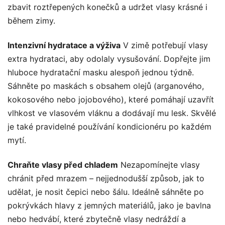
zbavit roztřepených konečků a udržet vlasy krásné i
během zimy.
Intenzivní hydratace a výživa
V zimě potřebují vlasy
extra hydrataci, aby odolaly vysušování. Dopřejte jim
hluboce hydratační masku alespoň jednou týdně.
Sáhněte po maskách s obsahem olejů (arganového,
kokosového nebo jojobového), které pomáhají uzavřít
vlhkost ve vlasovém vláknu a dodávají mu lesk. Skvělé
je také pravidelné používání kondicionéru po každém
mytí.
Chraňte vlasy před chladem
Nezapomínejte vlasy
chránit před mrazem – nejjednodušší způsob, jak to
udělat, je nosit čepici nebo šálu. Ideálně sáhněte po
pokrývkách hlavy z jemných materiálů, jako je bavlna
nebo hedvábí, které zbytečně vlasy nedráždí a