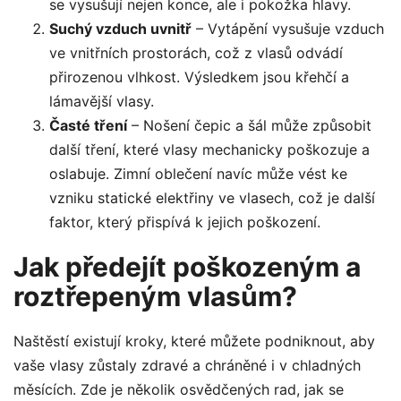
se vysušují nejen konce, ale i pokožka hlavy.
Suchý vzduch uvnitř
– Vytápění vysušuje vzduch
ve vnitřních prostorách, což z vlasů odvádí
přirozenou vlhkost. Výsledkem jsou křehčí a
lámavější vlasy.
Časté tření
– Nošení čepic a šál může způsobit
další tření, které vlasy mechanicky poškozuje a
oslabuje. Zimní oblečení navíc může vést ke
vzniku statické elektřiny ve vlasech, což je další
faktor, který přispívá k jejich poškození.
Jak předejít poškozeným a
roztřepeným vlasům?
Naštěstí existují kroky, které můžete podniknout, aby
vaše vlasy zůstaly zdravé a chráněné i v chladných
měsících. Zde je několik osvědčených rad, jak se