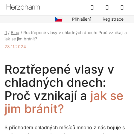
Přejít
Hledat
NÁKUPN
na
obsah
KOŠÍK
Přihlášení
Registrace
Domů
/
Blog
/
Roztřepené vlasy v chladných dnech: Proč vznikají a
jak se jim bránit?
28.11.2024
Roztřepené vlasy v
chladných dnech:
Proč vznikají a
jak se
jim bránit?
S příchodem chladných měsíců mnoho z nás bojuje s