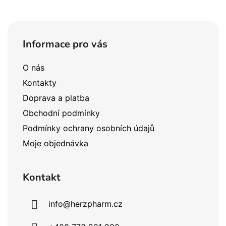
Z
á
Informace pro vás
p
a
O nás
t
Kontakty
í
Doprava a platba
Obchodní podmínky
Podmínky ochrany osobních údajů
Moje objednávka
Kontakt
info
@
herzpharm.cz