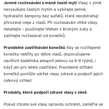
Jemné rozčesávání a méně časté mytí
Vlasy v zimě
nevysušujte častým mytím a vybírejte jemné,
hydratační šampony bez sulfátů, které neodstraňují
přirozené oleje z vlasů. Při rozčesávání vlhké vlasy
netahejte – používejte hřeben s širokými zuby a
začínejte rozčesávat od konečků.
Pravidelné zastřihávání konečků
Aby se roztřepené
konečky nešířily po délce vlasů, doporučujeme
navštívit kadeřníka alespoň jednou za 6-8 týdnů, i
když jen pro lehké zastřižení. Pravidelné stříhání
konečků pomůže udržet vlasy zdravé a podpoří jejich
celkový vzhled.
Produkty, které podpoří zdravé vlasy v zimě
Pokud chcete své vlasy opravdu ochránit, zaměřte se