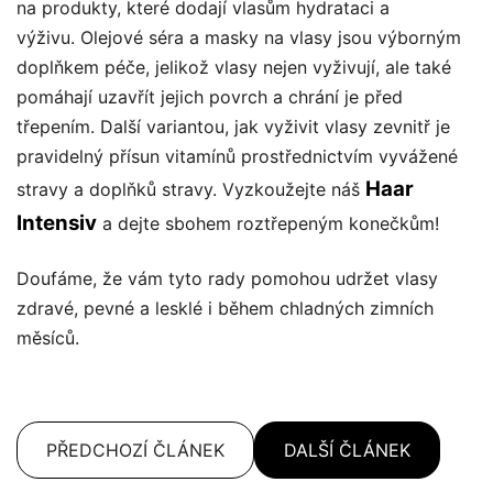
na produkty, které dodají vlasům hydrataci a
výživu. Olejové séra a masky na vlasy jsou výborným
doplňkem péče, jelikož vlasy nejen vyživují, ale také
pomáhají uzavřít jejich povrch a chrání je před
třepením. Další variantou, jak vyživit vlasy zevnitř je
pravidelný přísun vitamínů prostřednictvím vyvážené
Haar
stravy a doplňků stravy. Vyzkoužejte náš
Intensiv
a dejte sbohem roztřepeným konečkům!
Doufáme, že vám tyto rady pomohou udržet vlasy
zdravé, pevné a lesklé i během chladných zimních
měsíců.
PŘEDCHOZÍ ČLÁNEK
DALŠÍ ČLÁNEK